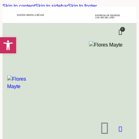
Skip to content
Skip to sidebar
Skip to footer
ENVÍOS GRATIS A BÉJAR
ENTREGA DE PEDIDOS
LOS 365 DEL AÑO
0
Abrir barra de herramientas