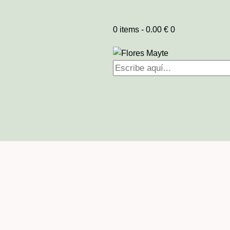
0 items
-
0.00 €
0