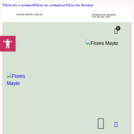
Skip to content
Skip to sidebar
Skip to footer
ENVÍOS GRATIS A BÉJAR
ENTREGA DE PEDIDOS
LOS 365 DEL AÑO
0
Abrir barra de herramientas