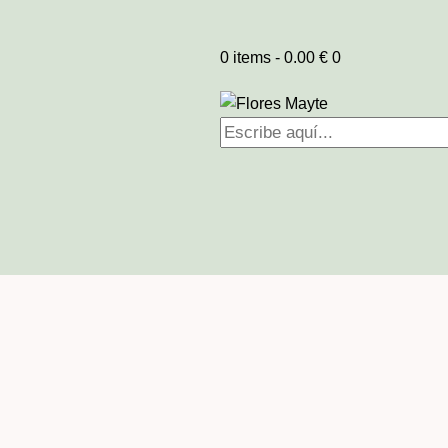
0 items
-
0.00 €
0