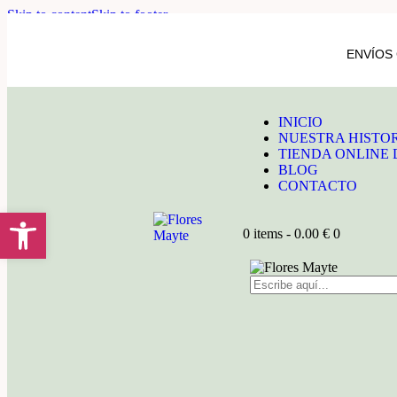
Skip to content
Skip to footer
ENVÍOS 
INICIO
NUESTRA HISTO
TIENDA ONLINE 
BLOG
CONTACTO
Abrir barra de herramientas
0 items
-
0.00 €
0