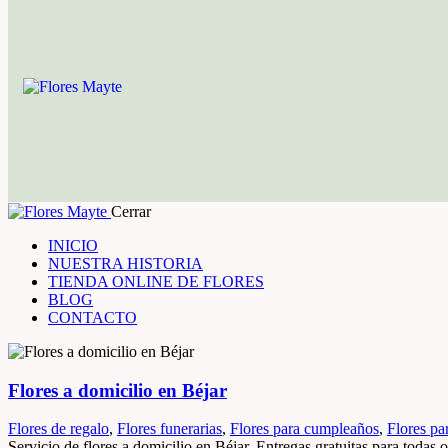
Cerrar
INICIO
NUESTRA HISTORIA
TIENDA ONLINE DE FLORES
BLOG
CONTACTO
Flores a domicilio en Béjar
Flores de regalo
,
Flores funerarias
,
Flores para cumpleaños
,
Flores par
Servicio de flores a domicilio en Béjar. Entregas gratuitas para todas o