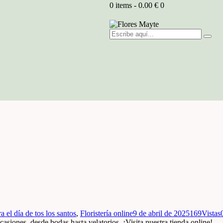
0 items
-
0.00 €
0
a el día de tos los santos
,
Floristería online
9 de abril de 2025
169
Vistas
casiones, desde bodas hasta velatorios. ¡Visita nuestra tienda online!