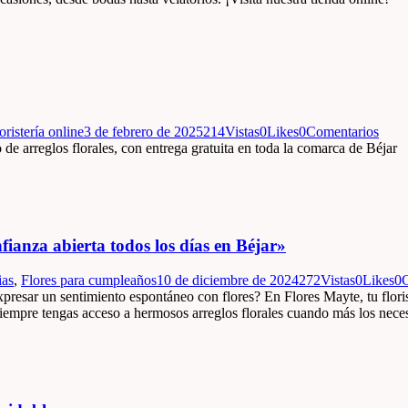
oristería online
3 de febrero de 2025
214
Vistas
0
Likes
0
Comentarios
 de arreglos florales, con entrega gratuita en toda la comarca de Béjar
fianza abierta todos los días en Béjar»
ias
,
Flores para cumpleaños
10 de diciembre de 2024
272
Vistas
0
Likes
0
esar un sentimiento espontáneo con flores? En Flores Mayte, tu floriste
siempre tengas acceso a hermosos arreglos florales cuando más los nec