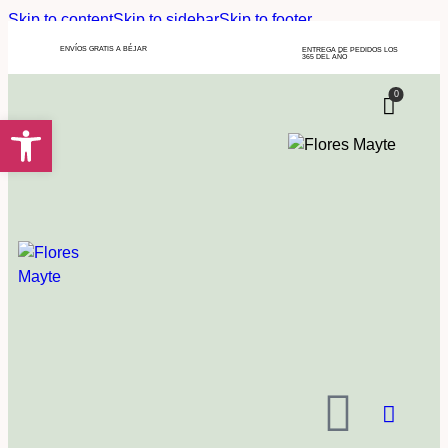
Skip to content
Skip to sidebar
Skip to footer
ENVÍOS GRATIS A BÉJAR
ENTREGA DE PEDIDOS LOS
365 DEL AÑO
0
Abrir barra de herramientas