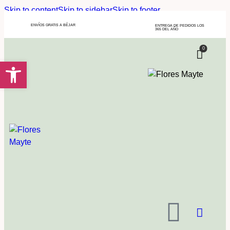
Skip to content
Skip to sidebar
Skip to footer
ENVÍOS GRATIS A BÉJAR
ENTREGA DE PEDIDOS LOS
365 DEL AÑO
0
Abrir barra de herramientas